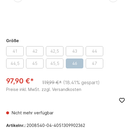
Größe
41
42
42,5
43
44
44,5
45
45,5
46
47
97,90 €*
119,99 €*
(18.41% gespart)
Preise inkl. MwSt. zzgl. Versandkosten
Nicht mehr verfügbar
Artikelnr.:
2008540-04-4051309902362