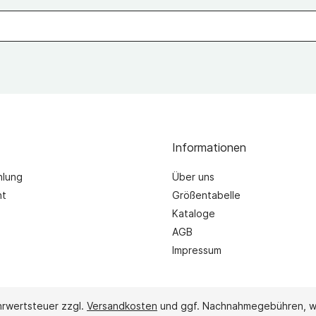
inder
r
r
inder
Informationen
hlung
Über uns
ht
Größentabelle
Kataloge
AGB
Impressum
ehrwertsteuer zzgl.
Versandkosten
und ggf. Nachnahmegebühren, w