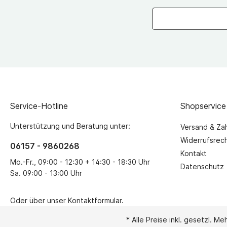
Hosen lang K
Anzüge Kinde
Jacken Kinde
Shorts Kinder
Polo Shirts K
Service-Hotline
Shopservice
Unterstützung und Beratung unter:
Versand & Za
Widerrufsrec
06157 - 9860268
Kontakt
Mo.-Fr., 09:00 - 12:30 + 14:30 - 18:30 Uhr
Datenschutz
Sa. 09:00 - 13:00 Uhr
Oder über unser
Kontaktformular
.
* Alle Preise inkl. gesetzl. M