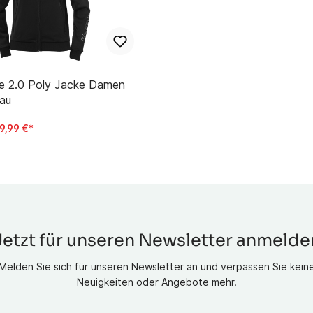
Adidas Funktionswäsche
DerbyStar Funktionswäsche
n
entorch Funktionswäsche
Erima Funktionswäsche
e 2.0 Poly Jacke Damen
Hummel Funktionswäsche
au
Jako Funktionswäsche
9,99 €*
Kempa Funktionswäsche
n
Nike Funktionswäsche
Puma Funktionswäsche
Select Funktionswäsche
ilien Kids
Jetzt für unseren Newsletter anmelde
er
Melden Sie sich für unseren Newsletter an und verpassen Sie kein
inder
Neuigkeiten oder Angebote mehr.
 Kinder