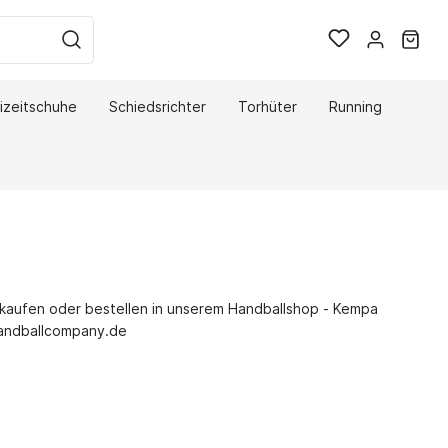
izeitschuhe
Schiedsrichter
Torhüter
Running
e
Hummel Freizeitschuhe
THW Kiel
On Freizeitschuhe
aufen oder bestellen in unserem Handballshop - Kempa
andballcompany.de