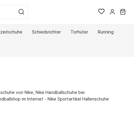
izeitschuhe
Schiedsrichter
Torhüter
Running
Hummel Freizeitschuhe
THW Kiel
On Freizeitschuhe
lschuhe von Nike, Nike Handballschuhe bei
ballshop im Internet - Nike Sportartikel Hallenschuhe