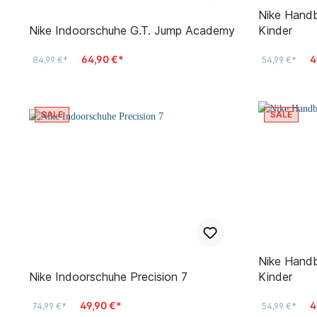
Hosen lang K
Nike Handballschuhe Omni Multi-Court
Anzüge Kinde
Nike Indoorschuhe G.T. Jump Academy
Kinder
Jacken Kinde
64,90 €*
4
84,99 €*
54,99 €*
Shorts Kinder
Polo Shirts K
SALE
SALE
Nike Handballschuhe Omni Multi-Court
Nike Indoorschuhe Precision 7
Kinder
49,90 €*
4
74,99 €*
54,99 €*