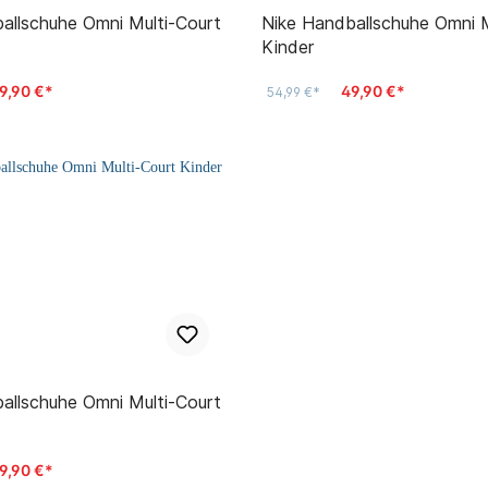
inder
Nike Handballschuhe Omni M
r
Kinder
r
9,90 €*
49,90 €*
54,99 €*
inder
9,90 €*