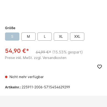
Größe
S
M
L
XL
XXL
54,90 €*
64,99 €*
(15.53% gespart)
Preise inkl. MwSt. zzgl. Versandkosten
Nicht mehr verfügbar
Artikelnr.:
225911-2006-5715454629299