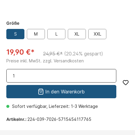
Größe
S
M
L
XL
XXL
19,90 €*
24,95 €*
(20.24% gespart)
Preise inkl. MwSt. zzgl. Versandkosten
In den Warenkorb
Sofort verfügbar, Lieferzeit: 1-3 Werktage
Artikelnr.:
224-039-7026-5715454117765