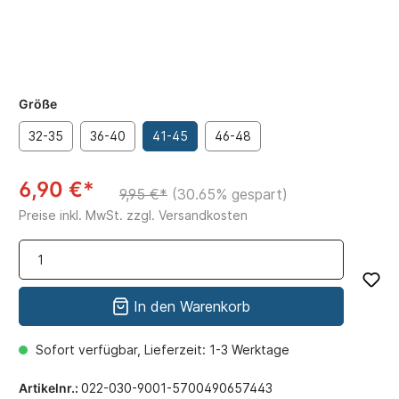
Größe
32-35
36-40
41-45
46-48
6,90 €*
9,95 €*
(30.65% gespart)
Preise inkl. MwSt. zzgl. Versandkosten
In den Warenkorb
Sofort verfügbar, Lieferzeit: 1-3 Werktage
Artikelnr.:
022-030-9001-5700490657443