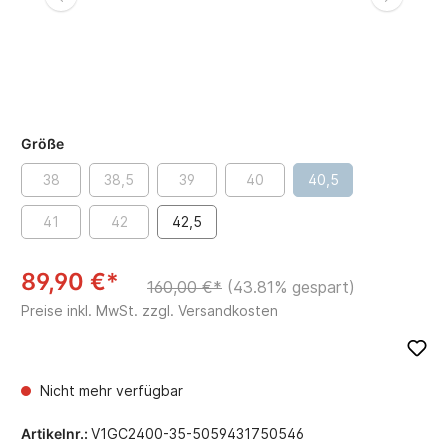
Größe
38
38,5
39
40
40,5
41
42
42,5
89,90 €*
160,00 €*
(43.81% gespart)
Preise inkl. MwSt. zzgl. Versandkosten
Nicht mehr verfügbar
Artikelnr.:
V1GC2400-35-5059431750546